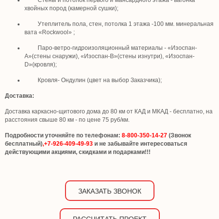
Стены и потолок первого и мансардного этажа - вагонка
хвойных пород (камерной сушки);
Утеплитель пола, стен, потолка 1 этажа -100 мм. минеральная
вата «Rockwool» ;
Паро-ветро-гидроизоляционный материалы - «Изоспан-
А»(стены снаружи), «Изоспан-В»(стены изнутри), «Изоспан-
D»(кровля);
Кровля- Ондулин (цвет на выбор Заказчика);
Доставка:
Доставка каркасно-щитового дома до 80 км от КАД и МКАД - бесплатно, на
расстояния свыше 80 км - по цене 75 руб/км.
Подробности уточняйте по телефонам:
8-800-350-14-27
(Звонок
бесплатный)
,+7-926-409-49-93
и не забывайте интересоваться
действующими акциями, скидками и подарками!!!
ЗАКАЗАТЬ ЗВОНОК