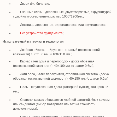
Двери филёнчатые;
Оконные блоки - деревянные, двухстворчатые, с фурнитурой,
с двойным остеклением, размер 1000*1200мм.;
Лестница деревянная, одномаршевая или двухмаршевая;
Без устройства фундамента
;
Используемый материал и технологии:
Двойная обвязка – брус нестроганый (естественной
влажности) 150х150 мм. и 100х150 мм.;
Каркас стен дома и перегородки - доска обрезная
(естественной влажности) 40х100 мм. (с шагом 0,6м.);
Лаги пола, балки перекрытия, стропильная система - доска
обрезная (естественной влажности) 40х150 мм. (с шагом 0,6м.);
Полы - шпунтованная доска (камерной сушки), толщина 35
мм.;
Снаружи каркас обшивается хвойной вагонкой, блок-хаусом
или сайдингом (выбор материала влияет на стоимость
домокомплекта);