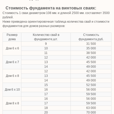
Стоимость фундамента на винтовых сваях:
Стоимость 1 сваи диаметром 108 мм. и длиной 2500 мм. составляет 3500
рублей.
Ниже приведена ориентировочная таблица количества свай и стоимости
фундаментов для домов разных размеров:
Размер
Количество свай в
Стоимость
дома
фундаменте,шт.
фундамента,руб.
9
31 500
Дом 6 х 6
10
35 000
11
38 500
12
42 000
Дом 6 х 7
13
45 500
14
49 000
12
42 000
Дом 6 х 8
13
45 500
14
49 000
15
52 500
Дом 6 х 10
16
56 000
17
59 500
16
56 000
Дом 8 х 8
17
59 500
18
63 000
20
70 000