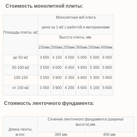
Стоимость монолитной плиты:
Монолитная ж/б плита
цена за 1 м2 с работой и материалами
Площадь плиты, м2
Высота плиты, мм.
150мм.
200мм.
250мм.
300мм.
350мм.
400мм.
до 50 м2
3 650
4 150
4 500
5 000
5 500
6 050
50-100 м2
3 550
4 000
4 450
4 950
5 300
5 800
100-150
3 550
3 900
4 350
4 800
5 300
5 800
от 150 м2
3 450
3 900
4 200
4 600
5 100
5 600
Стоимость ленточного фундамента:
Сечение ленточного фундамента (ширина/
высота),мм.
Длина ленты,
м.пог.
300 мм.
400 мм.