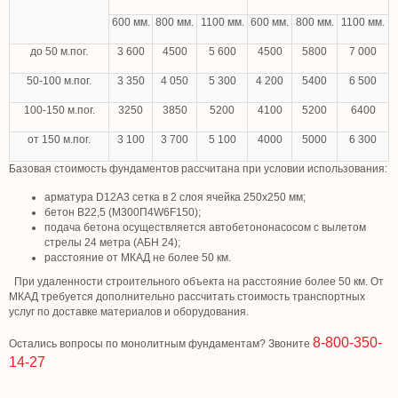
600 мм.
800 мм.
1100 мм.
600 мм.
800 мм.
1100 мм.
до 50 м.пог.
3 600
4500
5 600
4500
5800
7 000
50-100 м.пог.
3 350
4 050
5 300
4 200
5400
6 500
100-150 м.пог.
3250
3850
5200
4100
5200
6400
от 150 м.пог.
3 100
3 700
5 100
4000
5000
6 300
Базовая стоимость фундаментов рассчитана при условии использования:
арматура D12A3 сетка в 2 слоя ячейка 250х250 мм;
бетон В22,5 (М300П4W6F150);
подача бетона осуществляется автобетононасосом с вылетом
стрелы 24 метра (АБН 24);
расстояние от МКАД не более 50 км.
При удаленности строительного объекта на расстояние более 50 км. От
МКАД требуется дополнительно рассчитать стоимость транспортных
услуг по доставке материалов и оборудования.
8-800-350-
Остались вопросы по монолитным фундаментам? Звоните
14-27