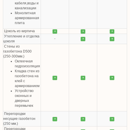
кабеля,воды и
канализации
Монолитная
армированная
плита
Цоколь из кирпича
+
+
+
Утепление и отделка
-
+
+
цоколя
Стены из
газобетона D500
(250-300мм.)
Оклеечная
гидроизоляция
Кладка стен из
газобетона на
+
+
+
клей с
армированием
Устройство
оконных и
дверных
перемычек
Перегородки
несущие газобетон
+
+
+
(250 мм.)
Перегородки