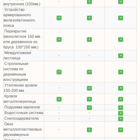
-
+
+
внутренние (100мм.)
Устройство
армированного
+
+
+
железобетонного
пояса
Перекрытие
(монолитное 160 мм.
+
+
+
или деревянное из
бруса 100*200 мм.)
Междуэтажная
-
-
+
лестница
Стропильная
система по
+
+
+
деревянным
конструкциям
Утепление кровли
-
+
+
150-200 мм.
Кровля
+
+
+
металлочерепица
Подшивка карнизов
-
+
+
Водосточная система
-
-
+
Снегозадержатели
-
-
+
Окна
металлопластиковые
-
+
+
двухкамерные